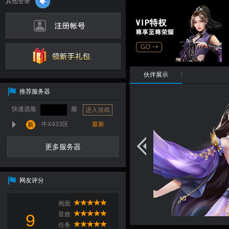
伙伴展示
推荐服务器
男主角
快速选服
服
进入游戏
征：冲锋战场、正面御敌
牛X433区
最新
新
数：★★★☆☆
大道之法，遣自己内神之将，
更多服务器
阴阳五行，内景万象相互交
天人合一，感通身外天地阴阳
网友评分
气，主掌阴阳五行之气之神
画面
9
音效
任务