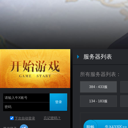
服务器列表
所有服务器列表：
384 - 433服
134 - 183服
顺畅
牛X433区>>