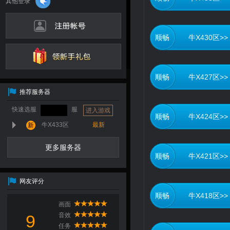
顺畅
牛X430区>>
顺畅
牛X427区>>
推荐服务器
快速选服
服
进入游戏
顺畅
牛X424区>>
牛X433区
最新
新
更多服务器
顺畅
牛X421区>>
网友评分
顺畅
牛X418区>>
画面
9
音效
任务