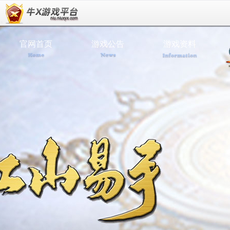
官网首页
游戏公告
游戏资料